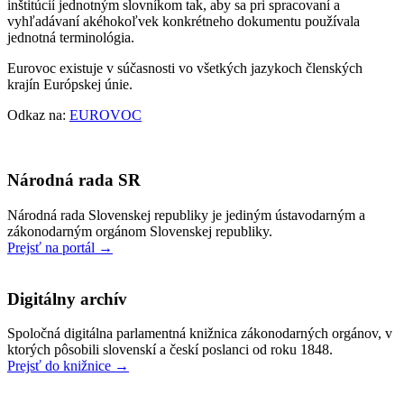
inštitúcií jednotným slovníkom tak, aby sa pri spracovaní a
vyhľadávaní akéhokoľvek konkrétneho dokumentu používala
jednotná terminológia.
Eurovoc existuje v súčasnosti vo všetkých jazykoch členských
krajín Európskej únie.
Odkaz na:
EUROVOC
Národná rada SR
Národná rada Slovenskej republiky je jediným ústavodarným a
zákonodarným orgánom Slovenskej republiky.
Prejsť na portál →
Digitálny archív
Spoločná digitálna parlamentná knižnica zákonodarných orgánov, v
ktorých pôsobili slovenskí a českí poslanci od roku 1848.
Prejsť do knižnice →