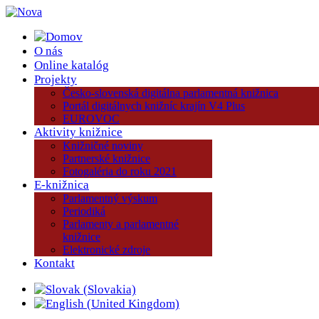
O nás
Online katalóg
Projekty
Česko-slovenská digitálna parlamentná knižnica
Portál digitálnych knižníc krajín V4 Plus
EUROVOC
Aktivity knižnice
Knižničné noviny
Partnerské knižnice
Fotogaléria do roku 2021
E-knižnica
Parlamentný výskum
Periodiká
Parlamenty a parlamentné
knižnice
Elektronické zdroje
Kontakt