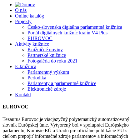
O nás
Online katalóg
Projekty
Česko-slovenská digitálna parlamentná knižnica
Portál digitálnych knižníc krajín V4 Plus
EUROVOC
Aktivity knižnice
Knižničné noviny
Partnerské knižnice
Fotogaléria do roku 2021
E-knižnica
Parlamentný výskum
Periodiká
Parlamenty a parlamentné knižnice
Elektronické zdroje
Kontakt
EUROVOC
Tezaurus Eurovoc je viacjazyčný polytematický automatizovaný
slovník Európskej únie. Vytvorený bol v spolupráci Európskeho
parlamentu, Komisie EÚ a Úradu pre oficiálne publikácie EÚ s
cieľom prepojiť informačné zdroje parlamentov a informačných